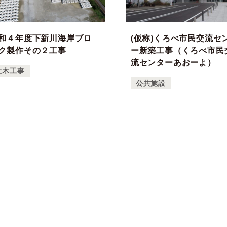
和４年度下新川海岸ブロ
(仮称)くろべ市民交流セ
ク製作その２工事
ー新築工事（くろべ市民
流センターあおーよ）
土木工事
公共施設