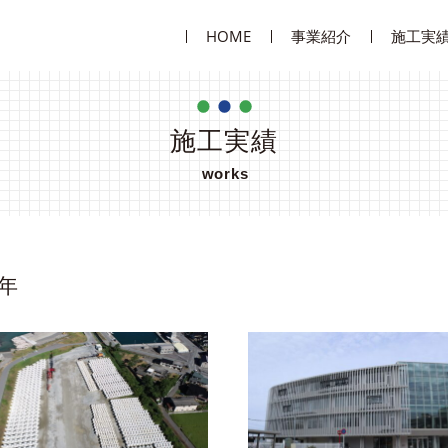
HOME
事業紹介
施工実
・理念
建築部
会社概
施工実績
works
 サステナビリティ
生コン
品質と
賃貸事
年