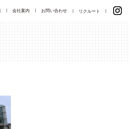
績
会社案内
お問い合わせ
リクルート
要・沿革
部
安全
業