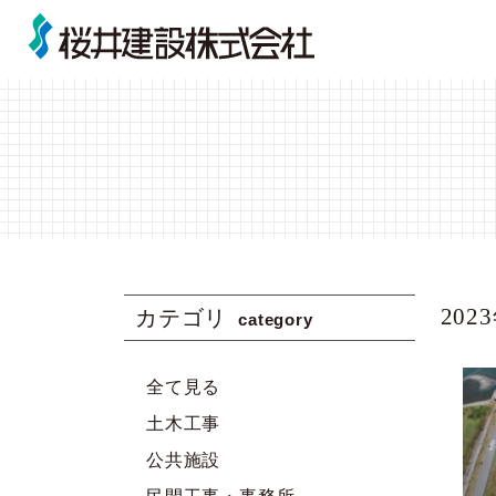
土木部
ごあいさつ
舗装部
SDGs -
事業紹介トップ
会社案内トップ
石油部
2023
カテゴリ
category
全て見る
土木工事
公共施設